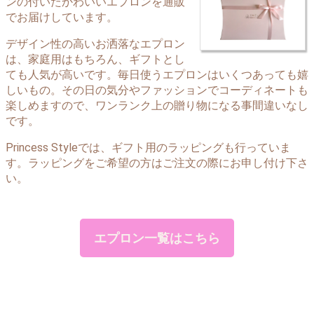
ンの付いたかわいいエプロンを通販
でお届けしています。
デザイン性の高いお洒落なエプロン
は、家庭用はもちろん、ギフトとし
ても人気が高いです。毎日使うエプロンはいくつあっても嬉
しいもの。その日の気分やファッションでコーディネートも
楽しめますので、ワンランク上の贈り物になる事間違いなし
です。
Princess Styleでは、ギフト用のラッピングも行っていま
す。ラッピングをご希望の方はご注文の際にお申し付け下さ
い。
エプロン一覧はこちら