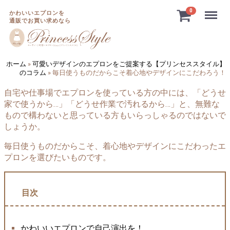
Menu
0
かわいいエプロンを
通販でお買い求めなら
ホーム
»
可愛いデザインのエプロンをご提案する【プリンセススタイル】
のコラム
»
毎日使うものだからこそ着心地やデザインにこだわろう！
自宅や仕事場でエプロンを使っている方の中には、「どうせ
家で使うから…」「どうせ作業で汚れるから…」と、無難な
もので構わないと思っている方もいらっしゃるのではないで
しょうか。
毎日使うものだからこそ、着心地やデザインにこだわったエ
プロンを選びたいものです。
目次
かわいいエプロンで自己演出を！