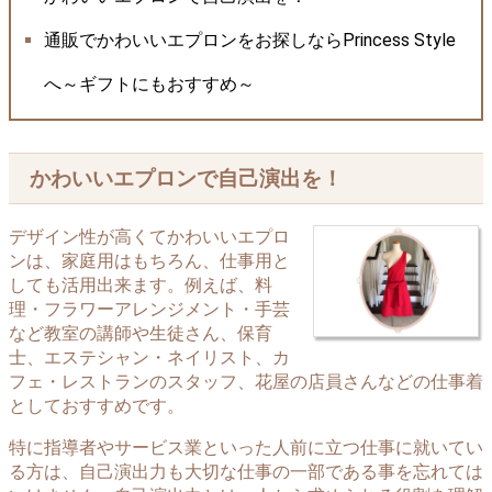
通販でかわいいエプロンをお探しならPrincess Style
へ～ギフトにもおすすめ～
かわいいエプロンで自己演出を！
デザイン性が高くてかわいいエプロ
ンは、家庭用はもちろん、仕事用と
しても活用出来ます。例えば、料
理・フラワーアレンジメント・手芸
など教室の講師や生徒さん、保育
士、エステシャン・ネイリスト、カ
フェ・レストランのスタッフ、花屋の店員さんなどの仕事着
としておすすめです。
特に指導者やサービス業といった人前に立つ仕事に就いてい
る方は、自己演出力も大切な仕事の一部である事を忘れては