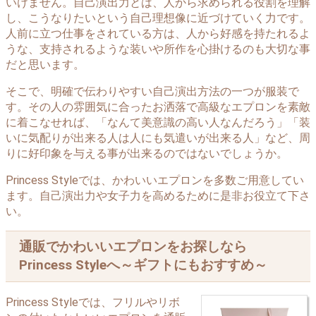
いけません。自己演出力とは、人から求められる役割を理解
し、こうなりたいという自己理想像に近づけていく力です。
人前に立つ仕事をされている方は、人から好感を持たれるよ
うな、支持されるような装いや所作を心掛けるのも大切な事
だと思います。
そこで、明確で伝わりやすい自己演出方法の一つが服装で
す。その人の雰囲気に合ったお洒落で高級なエプロンを素敵
に着こなせれば、「なんて美意識の高い人なんだろう」「装
いに気配りが出来る人は人にも気遣いが出来る人」など、周
りに好印象を与える事が出来るのではないでしょうか。
Princess Styleでは、かわいいエプロンを多数ご用意してい
ます。自己演出力や女子力を高めるために是非お役立て下さ
い。
通販でかわいいエプロンをお探しなら
Princess Styleへ～ギフトにもおすすめ～
Princess Styleでは、フリルやリボ