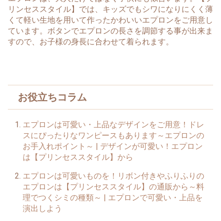
リンセススタイル】では、キッズでもシワになりにくく薄
くて軽い生地を用いて作ったかわいいエプロンをご用意し
ています。ボタンでエプロンの長さを調節する事が出来ま
すので、お子様の身長に合わせて着られます。
お役立ちコラム
エプロンは可愛い・上品なデザインをご用意！ドレ
スにぴったりなワンピースもあります～エプロンの
お手入れポイント～ | デザインが可愛い！エプロン
は【プリンセススタイル】から
エプロンは可愛いものを！リボン付きやふりふりの
エプロンは【プリンセススタイル】の通販から～料
理でつくシミの種類～ | エプロンで可愛い・上品を
演出しよう