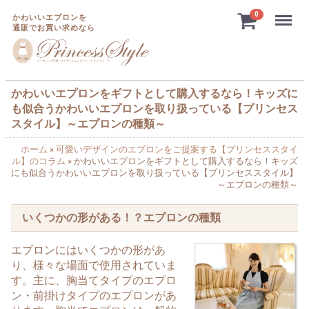
Menu
0
かわいいエプロンを
通販でお買い求めなら
かわいいエプロンをギフトとして購入するなら！キッズに
も似合うかわいいエプロンを取り扱っている【プリンセス
スタイル】～エプロンの種類～
ホーム
»
可愛いデザインのエプロンをご提案する【プリンセススタイ
ル】のコラム
»
かわいいエプロンをギフトとして購入するなら！キッズ
にも似合うかわいいエプロンを取り扱っている【プリンセススタイル】
～エプロンの種類～
いくつかの形がある！？エプロンの種類
エプロンにはいくつかの形があ
り、様々な場面で使用されていま
す。主に、胸当てタイプのエプロ
ン・前掛けタイプのエプロンがあ