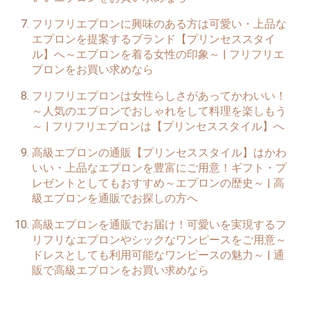
フリフリエプロンに興味のある方は可愛い・上品な
エプロンを提案するブランド【プリンセススタイ
ル】へ～エプロンを着る女性の印象～ | フリフリエ
プロンをお買い求めなら
フリフリエプロンは女性らしさがあってかわいい！
～人気のエプロンでおしゃれをして料理を楽しもう
～ | フリフリエプロンは【プリンセススタイル】へ
高級エプロンの通販【プリンセススタイル】はかわ
いい・上品なエプロンを豊富にご用意！ギフト・プ
レゼントとしてもおすすめ～エプロンの歴史～ | 高
級エプロンを通販でお探しの方へ
高級エプロンを通販でお届け！可愛いを実現するフ
リフリなエプロンやシックなワンピースをご用意～
ドレスとしても利用可能なワンピースの魅力～ | 通
販で高級エプロンをお買い求めなら