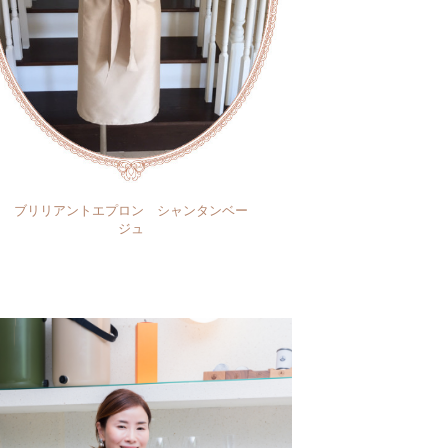
ブリリアントエプロン シャンタンベー
ジュ