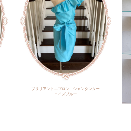
ブリリアントエプロン シャンタンター
コイズブルー