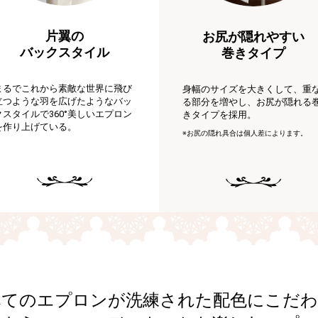
片翼の
お尻が隠れやすい
バックスタイル
巻きタイプ
まるでこれから素敵な世界に飛び
身幅のサイズを大きくして、重
立つような羽を広げたようなバッ
る部分を増やし、お尻が隠れる
クスタイルで360°美しいエプロン
きタイプを採用。
を作り上げている。
※お尻の隠れ具合は個人差によります。
べてのエプロンが洗練された配色にこだわ