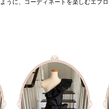
のように、コーディネートを楽しむエプロ