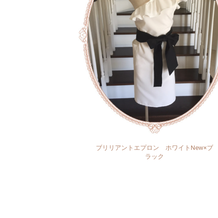
ブリリアントエプロン ホワイトNew×ブ
ラック