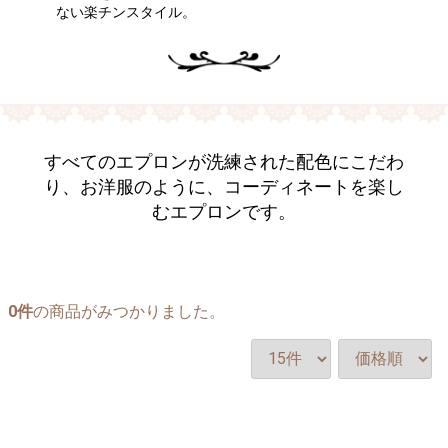
ない楽チンスタイル。
すべてのエプロンが洗練された配色にこだわ
り、
お洋服のように、コーディネートを楽し
むエプロンです。
0
件
の商品がみつかりました。