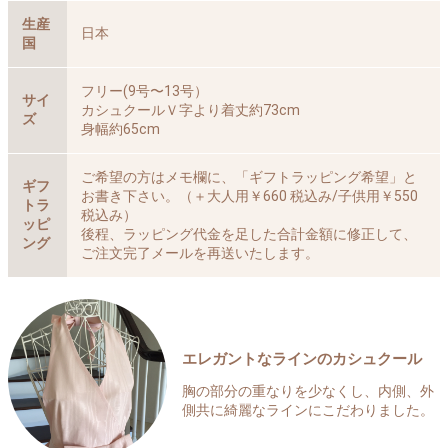
生産
日本
国
フリー(9号〜13号）
サイ
カシュクールＶ字より着丈約73cm
ズ
身幅約65cm
ご希望の方はメモ欄に、「ギフトラッピング希望」と
ギフ
お書き下さい。（＋大人用￥660 税込み/子供用￥550
トラ
税込み）
ッピ
後程、ラッピング代金を足した合計金額に修正して、
ング
ご注文完了メールを再送いたします。
エレガントなラインのカシュクール
胸の部分の重なりを少なくし、内側、外
側共に綺麗なラインにこだわりました。