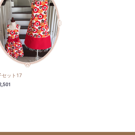
子セット17
2,501