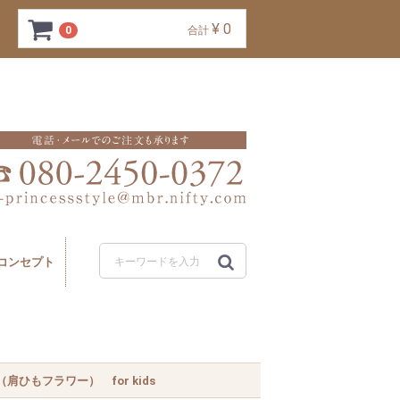
¥ 0
0
合計
コンセプト
ひもフラワー） for kids