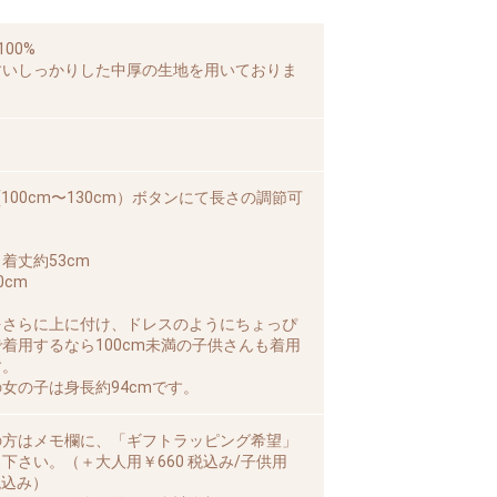
00%
すいしっかりした中厚の生地を用いておりま
(100cm〜130cm）ボタンにて長さの調節可
着丈約53cm
0cm
をさらに上に付け、ドレスのようにちょっぴ
着用するなら100cm未満の子供さんも着用
す。
女の子は身長約94cmです。
の方はメモ欄に、「ギフトラッピング希望」
下さい。（＋大人用￥660 税込み/子供用
税込み）