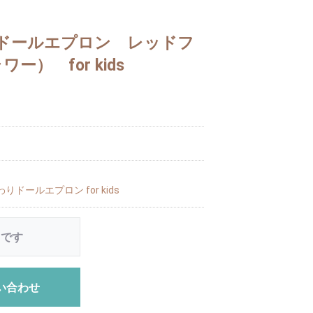
りドールエプロン レッドフ
） for kids
りドールエプロン for kids
中です
い合わせ