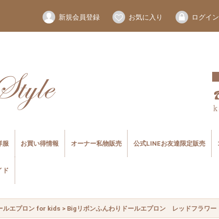
新規会員登録
お気に入り
ログイン
洋服
お買い得情報
オーナー私物販売
公式LINEお友達限定販売
ロン
ン
ロン
プロン
エプロン
エプロン
ン
プロン
トエプロン
ン
エプロン for kids
リボンエプロン for kids
ルエプロン for kids
ンピース
エプロン
お洋服
イド
エプロン for kids
Bigリボンふんわりドールエプロン レッドフラワー（肩