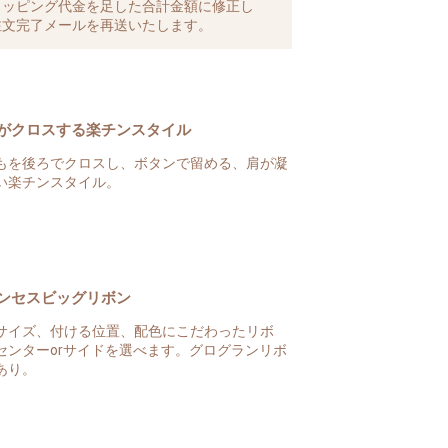
ラッピング代金を足した合計金額に修正し
注文完了メールを再送いたします。
がクロスする楽チンスタイル
もを後ろでクロスし、ボタンで留める、肩が凝
い楽チンスタイル。
ンセスビッグリボン
サイズ、付ける位置、配色にこだわったリボ
センターorサイドを選べます。グログランリボ
あり。