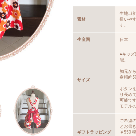
生地…綿1
素材
扱いや
す。
生産国
日本
●キッズ
能。
胸元から
身幅約5
サイズ
ボタン
り長めで
可能で
モデルの
ご希望
とお書き
ギフトラッピング
￥550 