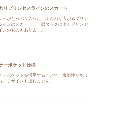
わりプリンセスラインのスカート
ザーがたっぷり入った、ふんわり広がるプリン
ラインのスカート。一部タックによるプリンセ
インのものもあります。
ナーポケット仕様
ナーポケットを採用することで、機能性があり
ら、デザインも壊しません。