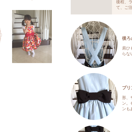
後程、
て、ご
後ろ
肩ひ
らな
プリ
形、
ン。
ンも