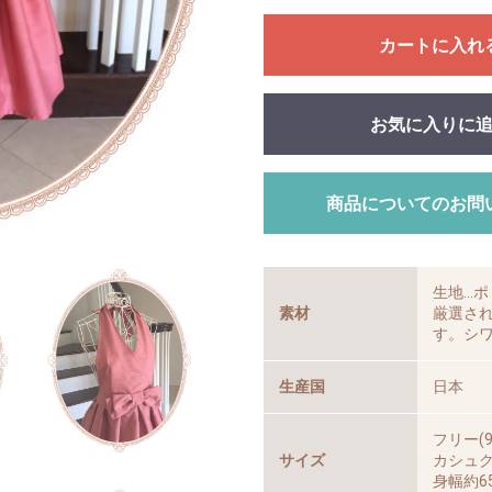
カートに入れ
お気に入りに
商品についてのお問
生地…ポ
素材
厳選さ
す。シ
生産国
日本
フリー(
サイズ
カシュク
身幅約6