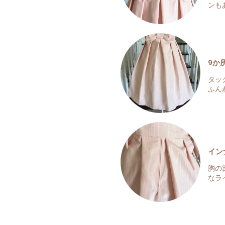
ンも
9か
タッ
ふん
イン
胸の
なラ