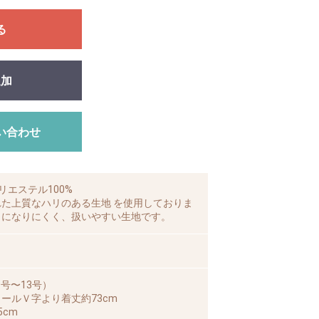
る
追加
い合わせ
リエステル100%
れた上質なハリのある生地 を使用しておりま
ワになりにくく、扱いやすい生地です。
9号〜13号）
ールＶ字より着丈約73cm
5cm