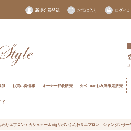
新規会員登録
お気に入り
ログイン
洋服
お買い得情報
オーナー私物販売
公式LINEお友達限定販売
ロン
ン
ロン
プロン
エプロン
エプロン
ン
プロン
トエプロン
ン
エプロン for kids
リボンエプロン for kids
ルエプロン for kids
ンピース
エプロン
お洋服
イド
んわりエプロン
カシュクールbigリボンふんわりエプロン シャンタンサ