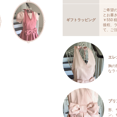
ご希望
とお書き
ギフトラッピング
￥550 
後程、
て、ご
エレ
胸の
なラ
プリ
形、
ン。