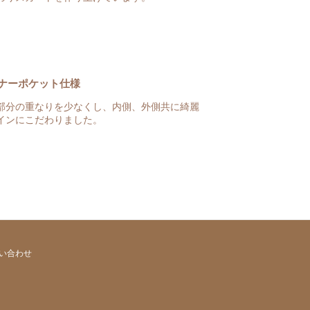
ナーポケット仕様
部分の重なりを少なくし、内側、外側共に綺麗
インにこだわりました。
い合わせ