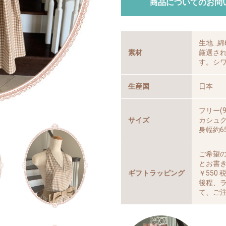
商品についてのお問
生地…綿
素材
厳選さ
す。シ
生産国
日本
フリー(
サイズ
カシュク
身幅約6
ご希望
とお書き
ギフトラッピング
￥550 
後程、
て、ご