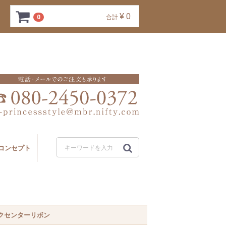
¥ 0
0
合計
コンセプト
クセンターリボン