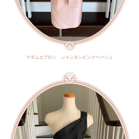
マダムエプロン シャンタンピンクベージュ