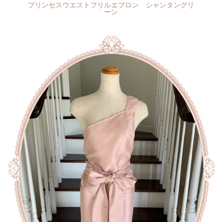
プリンセスウエストフリルエプロン シャンタングリ
ーン