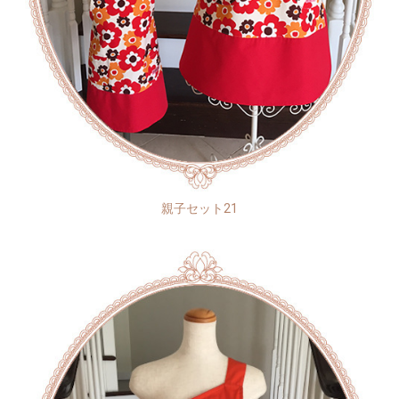
親子セット21