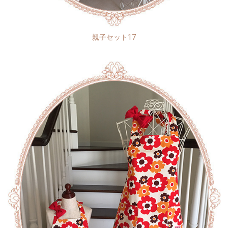
親子セット17