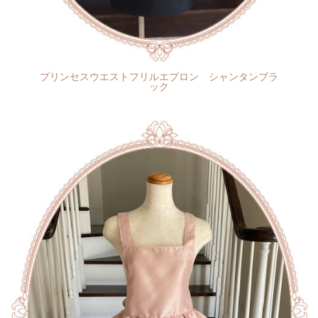
プリンセスウエストフリルエプロン シャンタンブラ
ック