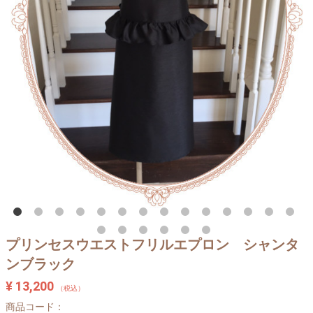
プリンセスウエストフリルエプロン シャンタ
ンブラック
¥ 13,200
（税込）
商品コード：