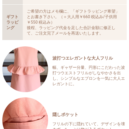
ご希望の方はメモ欄に、「ギフトラッピング希望」
ギフト
とお書き下さい。（＋大人用￥660 税込み/子供用
ラッピ
￥550 税込み）
ング
後程、ラッピング代金を足した合計金額に修正し
て、ご注文完了メールを再送いたします。
波打つエレガントな大人フリル
幅、ギャザー分量、円形にこだわった波
打つウエストフリルがしなやかさを出
し、シンプルなエプロンを一気に大人エ
レガントに。
隠しポケット
フリルの下に隠れていて、デザインを壊