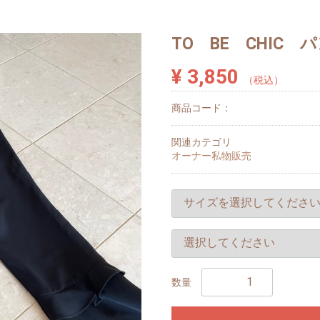
TO BE CHIC
¥ 3,850
（税込）
商品コード：
関連カテゴリ
オーナー私物販売
数量