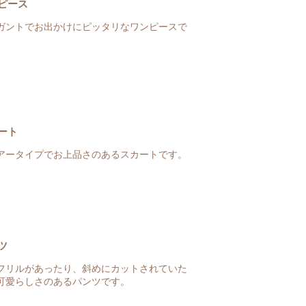
ピース
ガントでお出かけにピッタリなワンピースで
ート
アータイプでお上品さのあるスカートです。
ツ
フリルがあったり、斜めにカットされていた
可愛らしさのあるパンツです。