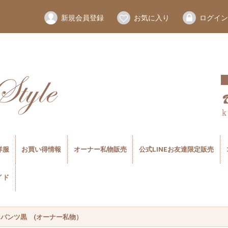
新規会員登録
お気に入り
ログイン
洋服
お買い得情報
オーナー私物販売
公式LINEお友達限定販売
ロン
ン
ロン
プロン
エプロン
エプロン
ン
プロン
トエプロン
ン
エプロン for kids
リボンエプロン for kids
ルエプロン for kids
ンピース
エプロン
お洋服
イド
C パンツ黒 (オーナー私物）