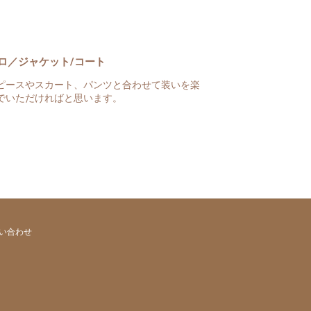
ロ／ジャケット/コート
ピースやスカート、パンツと合わせて装いを楽
でいただければと思います。
い合わせ