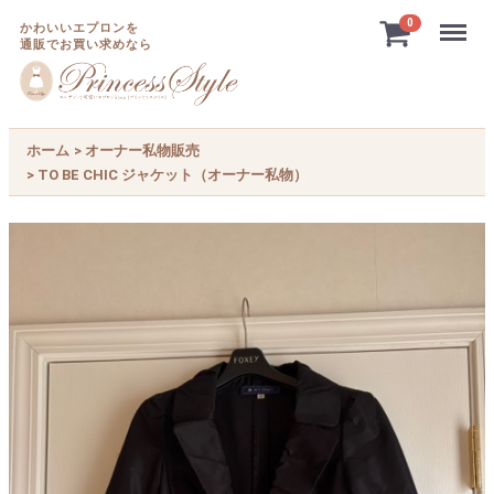
Menu
0
かわいいエプロンを
通販でお買い求めなら
ホーム
オーナー私物販売
TO BE CHIC ジャケット（オーナー私物）