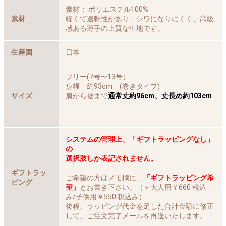
素材： ポリエステル100%
素材
軽くて速乾性があり、シワになりにくく、高級
感ある薄手の上質な生地です。
生産国
日本
フリー(7号〜13号）
身幅 約93cm (巻きタイプ)
サイズ
肩から裾まで
通常丈約96cm、丈長め約103cm
システムの管理上、「ギフトラッピングなし」
の
選択肢しか表記されません。
ギフトラッ
ご希望の方はメモ欄に、
「ギフトラッピング希
ピング
望」
とお書き下さい。（＋大人用￥660 税込
み/子供用￥550 税込み）
後程、ラッピング代金を足した合計金額に修正
して、ご注文完了メールを再送いたします。