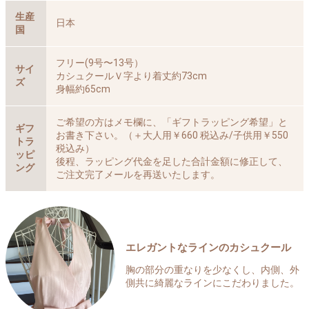
生産
日本
国
フリー(9号〜13号）
サイ
カシュクールＶ字より着丈約73cm
ズ
身幅約65cm
ご希望の方はメモ欄に、「ギフトラッピング希望」と
ギフ
お書き下さい。（＋大人用￥660 税込み/子供用￥550
トラ
税込み）
ッピ
後程、ラッピング代金を足した合計金額に修正して、
ング
ご注文完了メールを再送いたします。
エレガントなラインのカシュクール
胸の部分の重なりを少なくし、内側、外
側共に綺麗なラインにこだわりました。