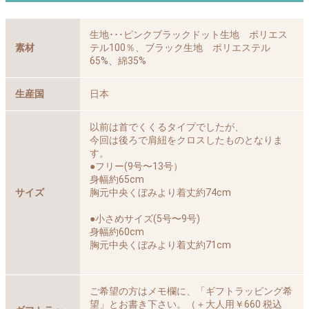
生地･･･ピンクブラックドット生地 ポリエス
素材
テル100％、ブラック生地 ポリエステル
65%、綿35%
生産国
日本
以前は首でくくるタイプでしたが、
今回は後ろで肩紐をクロスしたものとなりま
す。
●フリー(9号〜13号）
身幅約65cm
サイズ
胸元中央くぼみより着丈約74cm
●小さめサイズ(5号〜9号)
身幅約60cm
胸元中央くぼみより着丈約71cm
ご希望の方はメモ欄に、「ギフトラッピング希
望」とお書き下さい。（＋大人用￥660 税込