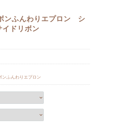
リボンふんわりエプロン シ
サイドリボン
リボンふんわりエプロン