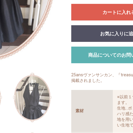
カートに入れ
お気に入りに
商品についてのお問
25ansヴァンサンカン、『trea
掲載されました。
※以前
ます。
生地…ポ
素材
ハリ感
地を用
い生地