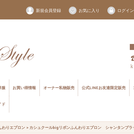
新規会員登録
お気に入り
ログイン
洋服
お買い得情報
オーナー私物販売
公式LINEお友達限定販売
ロン
ン
ロン
プロン
エプロン
エプロン
ン
プロン
トエプロン
ン
エプロン for kids
リボンエプロン for kids
ルエプロン for kids
ンピース
エプロン
お洋服
イド
んわりエプロン
カシュクールbigリボンふんわりエプロン シャンタンブラ