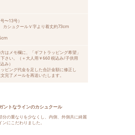
9号〜13号）
 カシュクールＶ字より着丈約73cm
5cm
の方はメモ欄に、「ギフトラッピング希望」
下さい。（＋大人用￥660 税込み/子供用
税込み）
ラッピング代金を足した合計金額に修正し
注文完了メールを再送いたします。
ガントなラインのカシュクール
部分の重なりを少なくし、内側、外側共に綺麗
インにこだわりました。