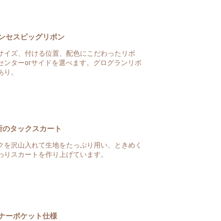
ンセスビッグリボン
サイズ、付ける位置、配色にこだわったリボ
センターorサイドを選べます。グログランリボ
あり。
所のタックスカート
クを沢山入れて生地をたっぷり用い、ときめく
わりスカートを作り上げています。
ナーポケット仕様