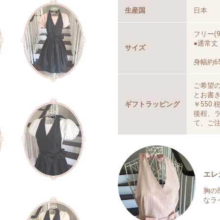
生産国
日本
フリー(
●通常丈
サイズ
身幅約6
ご希望
とお書き
ギフトラッピング
￥550 
後程、
て、ご
エレ
胸の
なラ