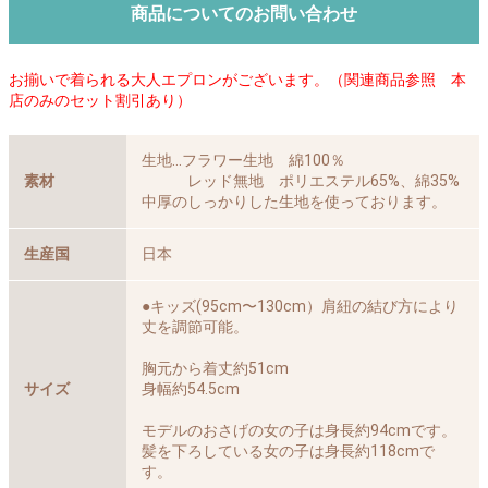
商品についてのお問い合わせ
お揃いで着られる大人エプロンがございます。（関連商品参照 本
店のみのセット割引あり）
生地…フラワー生地 綿100％
素材
レッド無地 ポリエステル65%、綿35%
中厚のしっかりした生地を使っております。
生産国
日本
●キッズ(95cm〜130cm）肩紐の結び方により
丈を調節可能。
胸元から着丈約51cm
サイズ
身幅約54.5cm
モデルのおさげの女の子は身長約94cmです。
髪を下ろしている女の子は身長約118cmで
す。