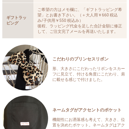
ご希望の方はメモ欄に、「ギフトラッピング希
望」とお書き下さい。（＋大人用￥660 税込
ギフトラッ
み/子供用￥550 税込み）
ピング
後程、ラッピング代金を足した合計金額に修正
して、ご注文完了メールを再送いたします。
こだわりのプリンセスリボン
形、大きさにこだわったリボンをスカー
フに見立て、付ける角度にこだわり、肩
に載せる感じで付けました。
ネームタグがアクセントのポケット
機能性にお洒落感も考えて、大きさ、位
置を決めたポケット。ネームタグはアク