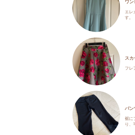
ワン
エレ
す。
スカ
フレ
パン
裾に
り、