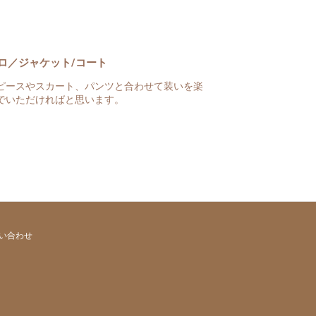
ロ／ジャケット/コート
ピースやスカート、パンツと合わせて装いを楽
でいただければと思います。
い合わせ