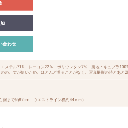
る
追加
い合わせ
エステル71% レーヨン22％ ポリウレタン7％ 裏地：キュプラ10
ものの、丈が短いため、ほとんど着ることがなく、写真撮影の時とあと2
から裾まで約87cm ウエストライン横約44ｃｍ）