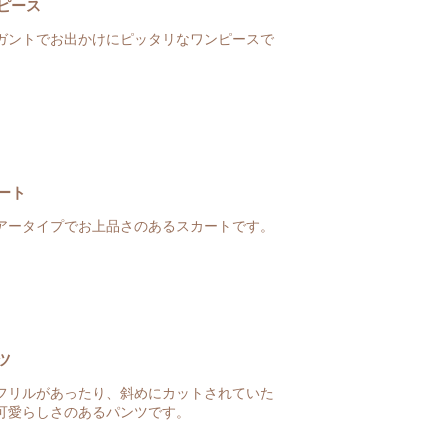
ピース
ガントでお出かけにピッタリなワンピースで
ート
アータイプでお上品さのあるスカートです。
ツ
フリルがあったり、斜めにカットされていた
可愛らしさのあるパンツです。