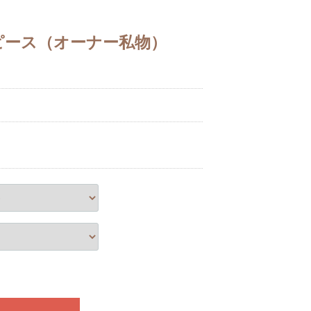
ピース（オーナー私物）